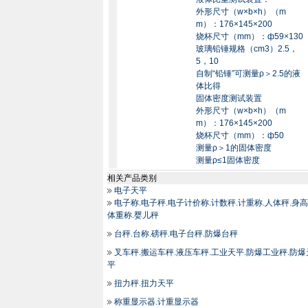
外形尺寸（w×b×h）（m
m）：176×145×200
烧杯尺寸（mm）：ф59×130
玻璃铅锤规格（cm3）2.5，
5，10
自制“铅锤”可测量ρ＞2.5的液
体比得
固体密度测试装置
外形尺寸（w×b×h）（m
m）：176×145×200
烧杯尺寸（mm）：ф50
测量ρ＞1的固体密度
测量ρ≤1固体密度
相关产品类别
电子天平
电子称.电子秤.电子计价称.计数秤.计重称.人体秤.身高
体重称.婴儿秤
台秤.台称.磅秤.电子台秤.防爆台秤
叉车秤.搬运车秤.液压车秤.工业天平.防爆工业秤.防爆
平
扭力秤.扭力天平
称重显示器.计重显示器