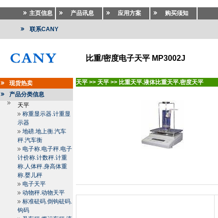
主页信息
产品讯息
应用方案
购买须知
联系CANY
比重/密度电子天平 MP3002J
天平
>>
天平
>>
比重天平.液体比重天平.密度天平
现货热卖
产品分类信息
天平
称重显示器.计重显
示器
地磅.地上衡.汽车
秤.汽车衡
电子称.电子秤.电子
计价称.计数秤.计重
称.人体秤.身高体重
称.婴儿秤
电子天平
动物秤.动物天平
标准砝码.倒钩砝码.
钩码