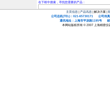
在下框中搜索，寻找您需要的产品：
主页信息
|
产品讯息
| 解决方案 |
公司总机(TEL)：021-65730171 公司传真(F
通讯地址：上海市平凉路1195号 邮政
本网站版权所有 © 2007 上海精密