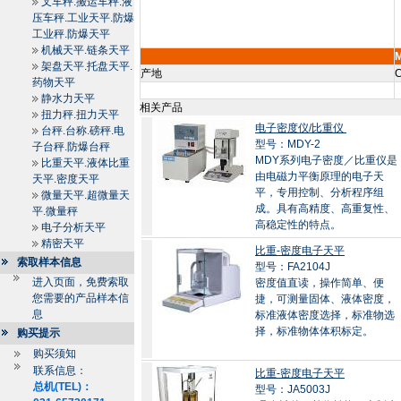
叉车秤.搬运车秤.液
压车秤.工业天平.防爆
工业秤.防爆天平
机械天平.链条天平
架盘天平.托盘天平.
产地
C
药物天平
静水力天平
相关产品
扭力秤.扭力天平
电子密度仪/比重仪
台秤.台称.磅秤.电
型号：MDY-2
子台秤.防爆台秤
MDY系列电子密度／比重仪是
比重天平.液体比重
由电磁力平衡原理的电子天
天平.密度天平
平，专用控制、分析程序组
微量天平.超微量天
成。具有高精度、高重复性、
平.微量秤
高稳定性的特点。
电子分析天平
精密天平
比重-密度电子天平
索取样本信息
型号：FA2104J
进入页面，免费索取
密度值直读，操作简单、便
您需要的产品样本信
捷，可测量固体、液体密度，
息
标准液体密度选择，标准物选
择，标准物体体积标定。
购买提示
购买须知
联系信息：
比重-密度电子天平
总机(TEL)：
型号：JA5003J