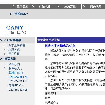
主页信息
产品讯息
应用方案
购买须知
联系CANY
免费索取产品资料
CANY的链接
关于上海精密
解决方案的概念和优点
联系方式
解决方案指的是针对您的行业制定的一系列相
用户注册
检测，检验，实验或辅助生产的任务．根据您的
购买提示
测。
您在考虑添置精密仪器为提高自身产品品质的
购买须知
能性能能否达到自己的测量要求存在异议？由于
联系信息：
比较全面的仪器使用咨询的场所？那您就需要一
总机(TEL)：
这些帮助。
021-65730171
您可以填写下方表格中的相关信息，我们会根
021-65729118
产品直接用户的产品资料。如果您是经销商，我
传真(FAX)：
注，以及可能的合作）
021-65732715
您的资料
姓名：
电子邮件：