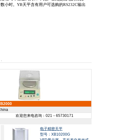
作数小时。
YB
天平含有用户可选购的
RS
232C
输出
YB2000
hina
欢迎您来电咨询：021－65730171
电子精密天平
型号：XB10200G