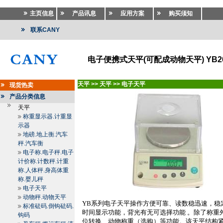
主页信息
产品讯息
应用方案
购买须知
联系CANY
电子便携式天平(可配成动物天平) YB20
天平
>>
天平
>>
电子天平
现货热卖
产品分类信息
天平
称重显示器.计重显
示器
地磅.地上衡.汽车
秤.汽车衡
电子称.电子秤.电子
计价称.计数秤.计重
称.人体秤.身高体重
称.婴儿秤
电子天平
动物秤.动物天平
YB
系列电子天平操作方便可靠、读数稳迅速，稳
标准砝码.倒钩砝码.
时间显示功能，背光有无可选择功能 。除了称重
钩码
位转换、动物称重（选购）等功能。该天平结构