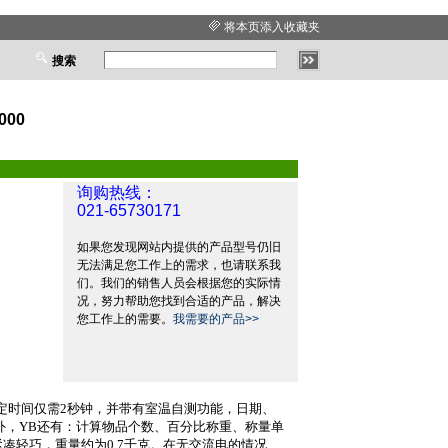
将本页添入收藏夹
搜索
00
询购热线：
021-65730171
如果您发现网站内提供的产品型号仍旧
无法满足您工作上的需求，也请联系我
们。我们的销售人员会根据您的实际情
况，努力帮助您找到合适的产品，解决
您工作上的需要。
我需要的产品>>
定时间仅需
2
秒钟，并带有室温自测功能，日期、
外，
YB
还有：计算物品个数、百分比称重、称量单
紧凑轻巧，重量约为
0.7
千克。在无交流电的情况