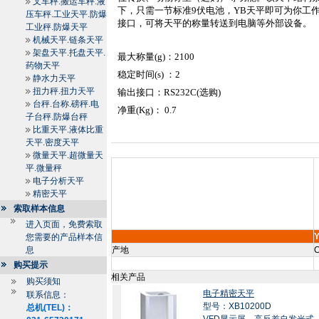
叉车秤.搬运车秤.液
下，只需一节标准
9
伏电池，
YB
天平即可为你工
压车秤.工业天平.防爆
接口，可将天平的称量转送到电脑等外部设备。
工业秤.防爆天平
机械天平.链条天平
架盘天平.托盘天平.
最大称量
(g)
：
2100
药物天平
稳定时间
(s)
：
2
静水力天平
扭力秤.扭力天平
输出接口：
RS
232C
(
选购
)
台秤.台称.磅秤.电
净重
(Kg)
：
0.7
子台秤.防爆台秤
比重天平.液体比重
天平.密度天平
微量天平.超微量天
平.微量秤
电子分析天平
精密天平
索取样本信息
进入页面，免费索取
您需要的产品样本信
息
产地
C
购买提示
相关产品
购买须知
电子精密天平
联系信息：
型号：XB10200D
总机(TEL)：